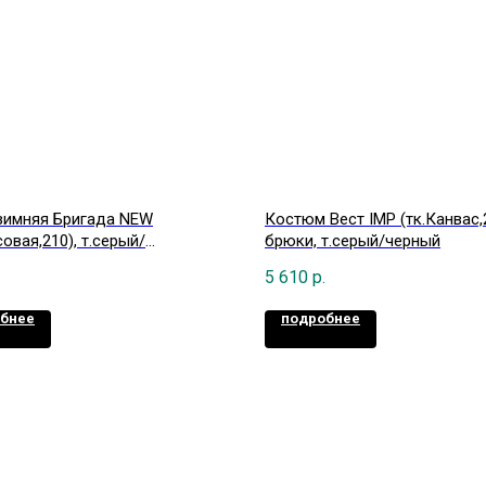
зимняя Бригада NEW
Костюм Вест IMP (тк.Канвас,
совая,210), т.серый/
брюки, т.серый/черный
вый
5 610
р.
бнее
подробнее