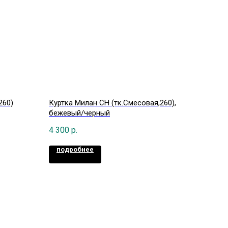
260)
Куртка Милан CH (тк.Смесовая,260),
бежевый/черный
4 300
р.
подробнее