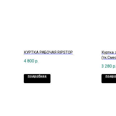
КУРТКА РАБОЧАЯ RIPSTOP
Куртка 
(тк.Сме
4 800
р.
оранже
3 280
р.
подробнее
подро