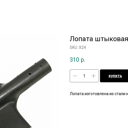
Лопата штыкова
SKU:
Х24
310
р.
купить
Лопата изготовлена из стали