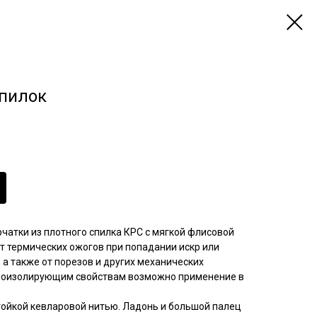
Спилок
атки из плотного спилка КРС с мягкой флисовой
т термических ожогов при попадании искр или
 а также от порезов и других механических
моизолирующим свойствам возможно применение в
ойкой кевларовой нитью. Ладонь и большой палец