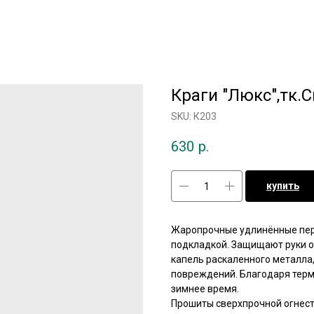
Краги "Люкс",тк.
SKU:
К203
630
р.
купить
Жаропрочные удлинённые перч
подкладкой. Защищают руки о
капель раскаленного металла,
повреждений. Благодаря тер
зимнее время.
Прошиты сверхпрочной огнест