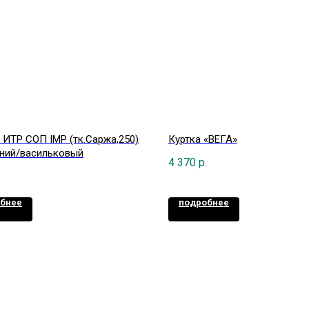
ИТР СОП IMP (тк.Саржа,250)
Куртка «ВЕГА»
синий/васильковый
4 370
р.
бнее
подробнее