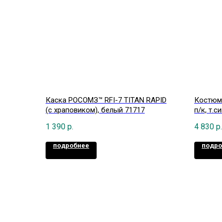
Каска РОСОМЗ™ RFI-7 TITAN RAPID
Костюм 
(с храповиком), белый 71717
п/к, т.
1 390
р.
4 830
р.
подробнее
подро