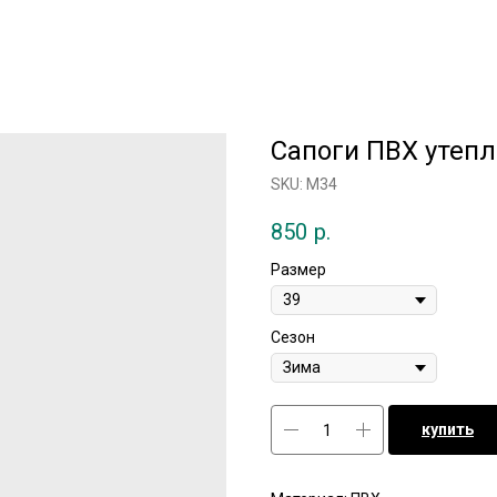
Сапоги ПВХ утеп
SKU:
М34
850
р.
Размер
Сезон
купить