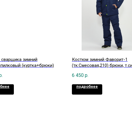
 сварщика зимний
Костюм зимний Фаворит-1
пилковый (куртка+брюки)
(тк.Смесовая,210) брюки, т.с
васильковый
р.
6 450
р.
бнее
подробнее