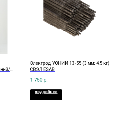
Электрод УОНИИ 13-55 (3 мм; 4.5 кг)
иний/
СВЭЛ ESAB
1 750
р.
подробнее