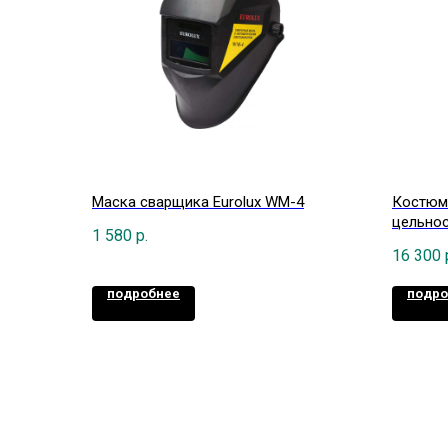
Маска сварщика Eurolux WM-4
Костюм
цельнос
1 580
р.
16 300
подробнее
подро