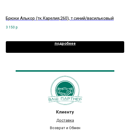
Брюки Алькор (тк.Карелия,260), т.синий/васильковый
Ко
че
3 150
р.
5 9
подробнее
Клиенту
Доставка
Возврат и Обмен