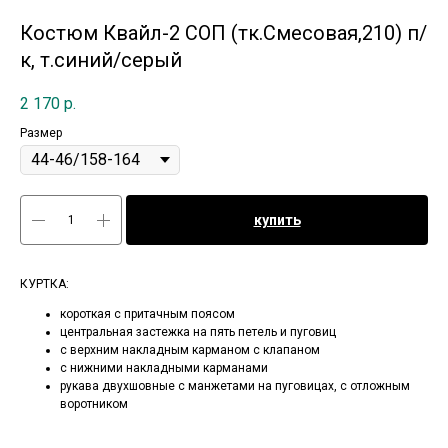
Костюм Квайл-2 СОП (тк.Смесовая,210) п/
к, т.синий/серый
2 170
р.
Размер
купить
КУРТКА:
короткая с притачным поясом
центральная застежка на пять петель и пуговиц
с верхним накладным карманом с клапаном
с нижними накладными карманами
рукава двухшовные с манжетами на пуговицах, с отложным
воротником