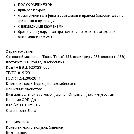
ПОЛУКОМБИНЕЗОН:
прямого покроя
с застежкой гульфика и застежкой в правом боковом шве на
три петли и пуговицы
с накладными карманами
бретели регулируются при помощи пряжек - фастексов и
эластичной тесьмы
Характеристики
Основной материал: Ткань "Грета" 65% полиэфир / 35% хлопок (+/-5%),
плотность 210 гр/м2, ВО-пропитка
Код ТН ВЭД: 6203231000
ТР/ТС: 019/2011
ГОСТ: 12.4.280-2014
Комплектность: Куртка, полукомбинезон
Защитные свойства:
Вид центральной застежки (куртка): Открытая (петли/пуговицы)
Наличие СОП: Да
Вес (кг. за 1 шт.): 1.2
Сезонность: Лето
Пол: мужской
Комплектность: полукомбинезон
Вид: костюм