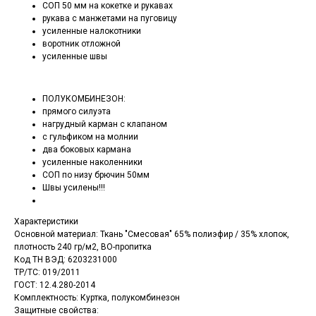
СОП 50 мм на кокетке и рукавах
рукава с манжетами на пуговицу
усиленные налокотники
воротник отложной
усиленные швы
ПОЛУКОМБИНЕЗОН:
прямого силуэта
нагрудный карман с клапаном
с гульфиком на молнии
два боковых кармана
усиленные наколенники
СОП по низу брючин 50мм
Швы усилены!!!
Характеристики
Основной материал: Ткань "Смесовая" 65% полиэфир / 35% хлопок,
плотность 240 гр/м2, ВО-пропитка
Код ТН ВЭД: 6203231000
ТР/ТС: 019/2011
ГОСТ: 12.4.280-2014
Комплектность: Куртка, полукомбинезон
Защитные свойства: