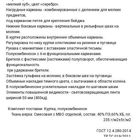
«мелкий зуб», цвет «серебро».
Нагрудные карманы - комбинированные с делением для мелких
предметов,
под карманом петля для крепления бейджа.
Нижние боковые карманы - вертикальные в рельефных швах на
молнии.
В куртке расположены внутренние объемные карманы.
Регулировка по низу куртки хлястиками на резинке и пуговице.
Рукава с манжетами с вставками эластичной тесьмы.
Полукомбинезон с 6-ю функциональными карманами.
Бретели с фастексами (застежками) полуповорот, обеспечивающие
функциональность
при удержании бретели.
Застёжка гульфика на молнию, в боковом шве на пуговицы.
Объемные накладки темного цвета, с вытачками в области колена.
В полукомбинезоне усилительные накладки по шаговым швам.
Элементы повышенной видимости - световозвращающая лента
шириной 50 мм (400кд).
Комплект поставки: Куртка, полукомбинезон
Ткань верха: Смесовая с МВО отделкой, состав: 40% ПЭ,60% ХБ, пл.
235 г/м2±5г/м2
ГОСТ 12.4.280-2014
ТР ТС 019/2011