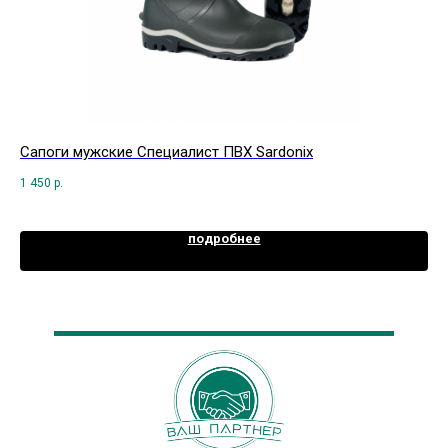
Сапоги мужские Специалист ПВХ Sardonix
Пл
1 450
р.
69
подробнее