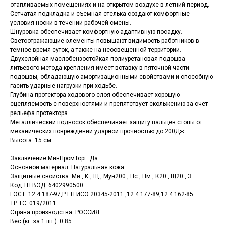
отапливаемых помещениях и на открытом воздухе в летний период.
Сетчатая подкладка и съемная стелька создают комфортные
условия носки в течении рабочей смены.
Шнуровка обеспечивает комфортную адаптивную посадку.
Светоотражающие элементы повышают видимость работников в
темное время суток, а также на неосвещенной территории.
Двухслойная маслобензостойкая полиуретановая подошва
литьевого метода крепления имеет вставку в пяточной части
подошвы, обладающую амортизационными свойствами и способную
гасить ударные нагрузки при ходьбе.
Глубина протектора ходового слоя обеспечивает хорошую
сцепляемость с поверхностями и препятствует скольжению за счет
рельефа протектора.
Металлический подносок обеспечивает защиту пальцев стопы от
механических повреждений ударной прочностью до 200Дж.
Высота 15 см
Заключение МинПромТорг: Да
Оcновной материал: Натуральная кожа
Защитные свойства: Ми , К , Щ , Мун200 , Нс , Нм , К20 , Щ20 , З
Код ТН ВЭД: 6402990500
ГОСТ: 12.4.187-97,Р ЕН ИСО 20345-2011 ,12.4.177-89,12.4.162-85
ТР ТС: 019/2011
Страна производства: РОССИЯ
Вес (кг. за 1 шт.): 0.85