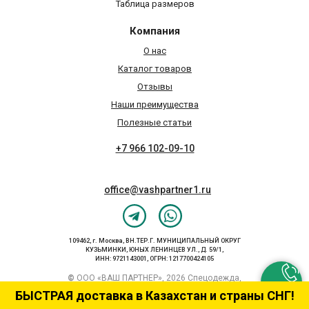
Таблица размеров
Компания
О нас
Каталог товаров
Отзывы
Наши преимущества
Полезные статьи
+7 966 102-09-10
office@vashpartner1.ru
109462, г. Москва, ВН.ТЕР.Г. МУНИЦИПАЛЬНЫЙ ОКРУГ
КУЗЬМИНКИ, ЮНЫХ ЛЕНИНЦЕВ УЛ., Д. 59/1,
ИНН: 9721143001, ОГРН: 1217700424105
©
ООО «ВАШ ПАРТНЕР», 2026 Спецодежда,
спецобувь, СИЗ от производителя
БЫСТРАЯ доставка в Казахстан и страны СНГ!