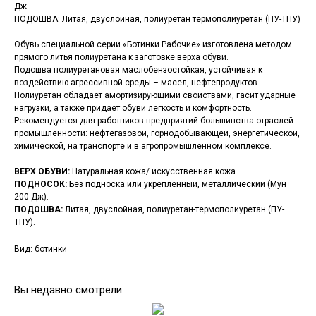
Дж
ПОДОШВА: Литая, двуслойная, полиуретан термополиуретан (ПУ-ТПУ)
Обувь специальной серии «Ботинки Рабочие» изготовлена методом
прямого литья полиуретана к заготовке верха обуви.
Подошва полиуретановая маслобензостойкая, устойчивая к
воздействию агрессивной среды – масел, нефтепродуктов.
Полиуретан обладает амортизирующими свойствами, гасит ударные
нагрузки, а также придает обуви легкость и комфортность.
Рекомендуется для работников предприятий большинства отраслей
промышленности: нефтегазовой, горнодобывающей, энергетической,
химической, на транспорте и в агропромышленном комплексе.
ВЕРХ ОБУВИ:
Натуральная кожа/ искусственная кожа.
ПОДНОСОК:
Без подноска или укрепленный, металлический (Мун
200 Дж).
ПОДОШВА:
Литая, двуслойная, полиуретан-термополиуретан (ПУ-
ТПУ).
Вид: ботинки
Вы недавно смотрели: