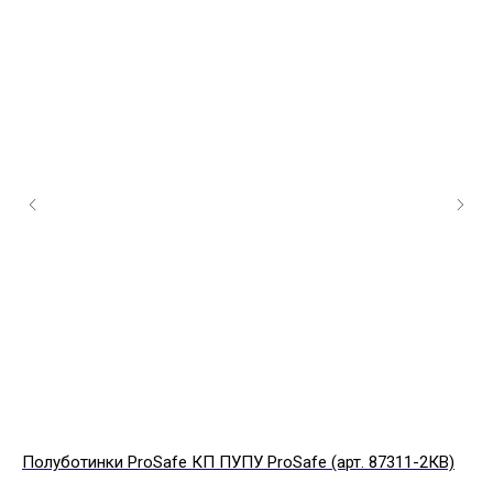
Полуботинки ProSafe КП ПУПУ ProSafe (арт. 87311-2КВ)
Ко
кр