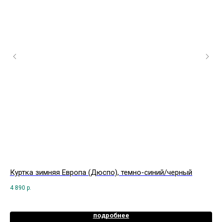
Куртка зимняя Европа (Дюспо), темно-синий/черный
Ко
че
4 890
р.
9 5
подробнее