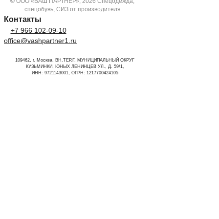
©
ООО «ВАШ ПАРТНЕР», 2026 Спецодежда,
спецобувь, СИЗ от производителя
Контакты
+7 966 102-09-10
office@vashpartner1.ru
109462, г. Москва, ВН.ТЕР.Г. МУНИЦИПАЛЬНЫЙ ОКРУГ
КУЗЬМИНКИ, ЮНЫХ ЛЕНИНЦЕВ УЛ., Д. 59/1,
ИНН: 9721143001, ОГРН: 1217700424105