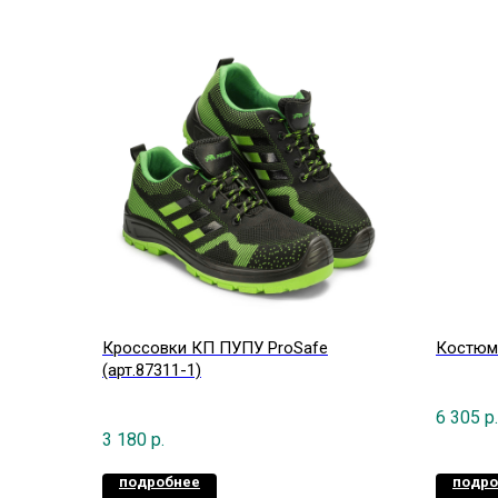
Кроссовки КП ПУПУ ProSafe
Костюм
(арт.87311-1)
6 305
р.
3 180
р.
подробнее
подро