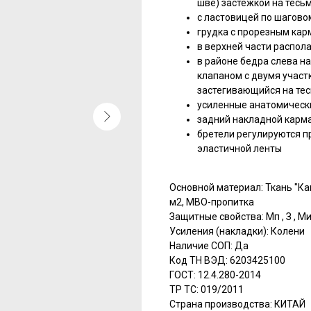
шве) застежкой на тесьм
с ластовицей по шагово
грудка с прорезным кар
в верхней части распол
в районе бедра слева 
клапаном с двумя участ
застегивающийся на те
усиленные анатомическ
задний накладной карм
бретели регулируются п
эластичной ленты
Основной материал: Ткань "Ка
м2, МВО-пропитка
Защитные свойства: Мп , З , М
Усиления (накладки): Колени
Наличие СОП: Да
Код ТН ВЭД: 6203425100
ГОСТ: 12.4.280-2014
ТР ТС: 019/2011
Страна производства: КИТАЙ