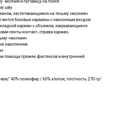
у -молния и пуговицу на поясе
му шву
маном, застегивающимся на тесьму «молния»
агаются боковые карманы с наклонным входом
накладной карман с объемом, закрывающиеся
ками ленты контакт, справа карман,
сьму-«молния»
ие наколенник
ан
ри помощи пряжек-фастексов и внутренней
нвас" 40% полиэфир / 60% хлопок, плотность 270 гр/
и