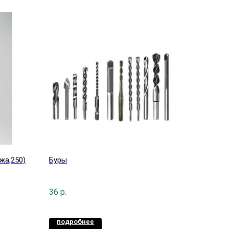
жа,250)
Буры
36
р.
подробнее