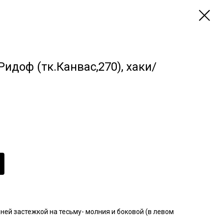
идоф (тк.Канвас,270), хаки/
ней застежкой на тесьму- молния и боковой (в левом