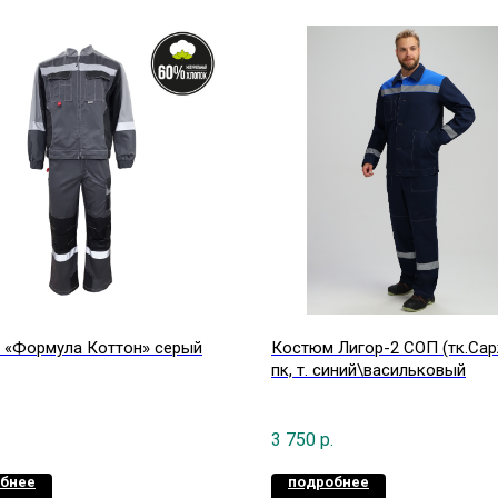
 «Формула Коттон» серый
Костюм Лигор-2 СОП (тк.Сар
пк, т. синий\васильковый
3 750
р.
бнее
подробнее