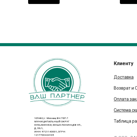
Клиенту
Доставка
Возврат и 
Оплата зак
Система ск
109462, г. Москва, ВН.ТЕР.Г.
Таблица р
МУНИЦИПАЛЬНЫЙ ОКРУГ
КУЗЬМИНКИ, ЮНЫХ ЛЕНИНЦЕВ УЛ.,
Д. 59/1,
ИНН: 9721143001, ОГРН:
1217700424105