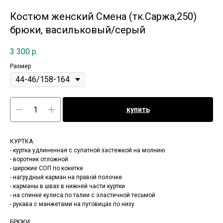
Костюм женский Смена (тк.Саржа,250)
брюки, васильковый/серый
3 300
р.
Размер
купить
КУРТКА:
- куртка удлиненная с супатной застежкой на молнию
- воротник отложной
- широкие СОП по кокетке
- нагрудный карман на правой полочке
- карманы в швах в нижней части куртки
- на спинке кулиса по талии с эластичной тесьмой
- рукава с манжетами на пуговицах по низу
БРЮКИ: