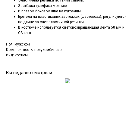
Эластичная резинка по талии спинки.
Застёжка гульфика молнию.
В правом боковом шве на пуговицы.
Бретели на пластиковых застежках (фастексах), регулируются
по длине за счет эластичной резинки.
В костюме используется световозвращающая лента 50 мм и
СВ кант.
Пол: мужской
Комплектность: полукомбинезон
Вид: костюм
Вы недавно смотрели: