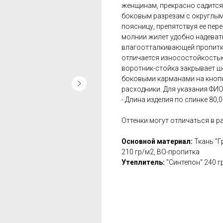
женщинам, прекрасно садится 
боковым разрезам с округлым
поясницу, препятствуя ее пе
молнии жилет удобно надевать
влагоотталкивающей пропитк
отличается износостойкостью.
воротник-стойка закрывает ш
боковыми карманами на кнопк
расходники. Для указания ФИО
- Длина изделия по спинке 80,0
Оттенки могут отличаться в р
Основной материал:
Ткань "Г
210 гр/м2, ВО-пропитка
Утеплитель:
"Синтепон" 240 г