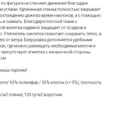
по фигуре и не стесняет движения благодаря
и углами. Удлиненная спинка полностью закрывает
реохлаждению даже во время наклонов, а с помощью
 и снимать. Благодаря плотной ткани с
ой жилетка надежно защищает от осадков и
 Утеплитель синтепон помогает сохранить тепло, а
ею от ветра. Безрукавка дополняется удобными
ах, где можно размещать необходимые мелочи и
 присутствует этикетка с изнаночной стороны.
 см
азных партиях!
рета" 65% полиэфир / 35% хлопок (+/-5%), плотность
р/м2 спинка, 120 гр/м2 воротник