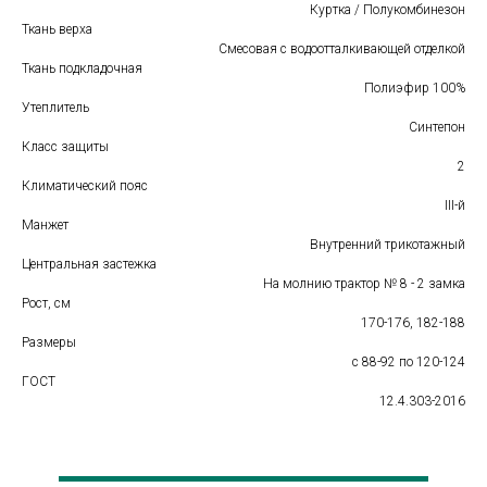
Куртка / Полукомбинезон
Ткань верха
Смесовая с водоотталкивающей отделкой
Ткань подкладочная
Полиэфир 100%
Утеплитель
Синтепон
Класс защиты
2
Климатический пояс
III-й
Манжет
Внутренний трикотажный
Центральная застежка
На молнию трактор № 8 - 2 замка
Рост, см
170-176, 182-188
Размеры
с 88-92 по 120-124
ГОСТ
12.4.303-2016