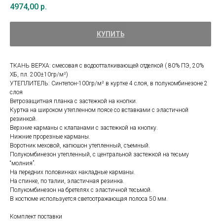
4974,00
р.
КУПИТЬ
ТКАНЬ ВЕРХА: смесовая с водоотталкивающей отделкой ( 80% ПЭ, 20%
ХБ, пл. 200±10гр/м²)
УТЕПЛИТЕЛЬ: Синтепон-100гр/м² в куртке 4 слоя, в полукомбинезоне 2
слоя
Ветрозащитная планка с застежкой на кнопки.
Куртка на широком утепленном поясе со вставками с эластичной
резинкой.
Верхние карманы с клапанами с застежкой на кнопку.
Нижние прорезные карманы.
Воротник меховой, капюшон утепленный, съемный.
Полукомбинезон утепленный, с центральной застежкой на тесьму
“молния”.
На передних половинках накладные карманы.
На спинке, по талии, эластичная резинка.
Полукомбинезон на бретелях с эластичной тесьмой.
В костюме используется светоотражающая полоса 50 мм.
Комплект поставки