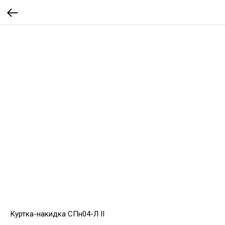
Куртка-накидка СПн04-Л II