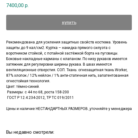
7400,00
р.
купить
Рекомендована для усиления защитных свойств костюма. Уровень
защиты до 9 кал/см2. Куртка – накидка прямого силуэта с
воротником стойкой, с потайной застёжкой борта на пуговицы.
Боковые накладные карманы с клапаном. По низу рукавов имеется
затяжник для регулировки ширины рукава. В швах имеются
вентиляционные отверстия. СОП. Ткань: огнезащитная ткань Worker,
87% хлопок / 12% нейлон / 1% анти-статичная нить, запатентованная
огнестойкая технология.
Цвет: тёмно-синий.
Размеры: с 44 по 68, роста 158-200
ГОСТ Р 12.4.234-2012, ТР ТС 019/2011
Цены и наличие НЕСТАНДАРТНЫХ РАЗМЕРОВ ,уточняйте у менеджера
Вы недавно смотрели: