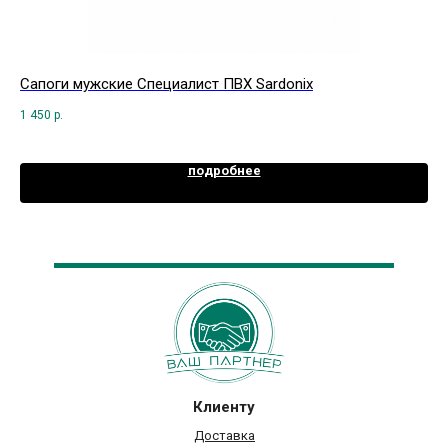
Сапоги мужские Специалист ПВХ Sardonix
Ко
че
1 450
р.
10 
подробнее
Клиенту
Доставка