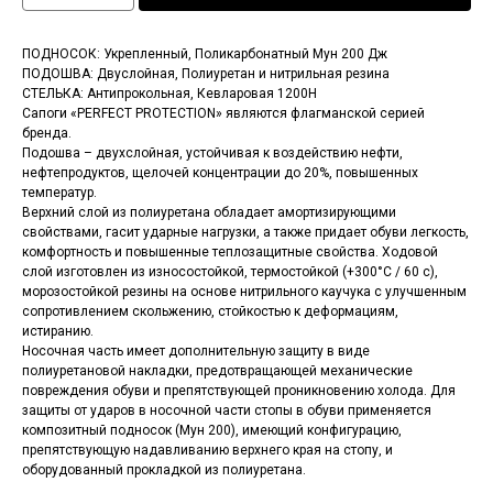
ПОДНОСОК: Укрепленный, Поликарбонатный Мун 200 Дж
ПОДОШВА: Двуслойная, Полиуретан и нитрильная резина
СТЕЛЬКА: Антипрокольная, Кевларовая 1200Н
Сапоги «PERFECT PROTECTION» являются флагманской серией
бренда.
Подошва – двухслойная, устойчивая к воздействию нефти,
нефтепродуктов, щелочей концентрации до 20%, повышенных
температур.
Верхний слой из полиуретана обладает амортизирующими
свойствами, гасит ударные нагрузки, а также придает обуви легкость,
комфортность и повышенные теплозащитные свойства. Ходовой
слой изготовлен из износостойкой, термостойкой (+300°С / 60 с),
морозостойкой резины на основе нитрильного каучука с улучшенным
сопротивлением скольжению, стойкостью к деформациям,
истиранию.
Носочная часть имеет дополнительную защиту в виде
полиуретановой накладки, предотвращающей механические
повреждения обуви и препятствующей проникновению холода. Для
защиты от ударов в носочной части стопы в обуви применяется
композитный подносок (Мун 200), имеющий конфигурацию,
препятствующую надавливанию верхнего края на стопу, и
оборудованный прокладкой из полиуретана.