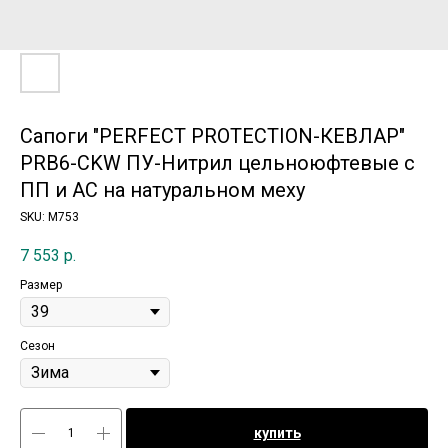
Сапоги "PERFECT PROTECTION-КЕВЛАР"
PRB6-CKW ПУ-Нитрил цельноюфтевые с
ПП и АС на натуральном меху
SKU:
М753
7 553
р.
Размер
Сезон
купить